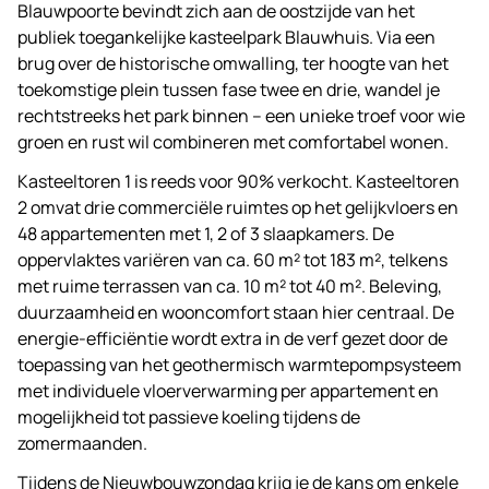
Blauwpoorte bevindt zich aan de oostzijde van het
publiek toegankelijke kasteelpark Blauwhuis. Via een
brug over de historische omwalling, ter hoogte van het
toekomstige plein tussen fase twee en drie, wandel je
rechtstreeks het park binnen – een unieke troef voor wie
groen en rust wil combineren met comfortabel wonen.
Kasteeltoren 1 is reeds voor 90% verkocht. Kasteeltoren
2 omvat drie commerciële ruimtes op het gelijkvloers en
48 appartementen met 1, 2 of 3 slaapkamers. De
oppervlaktes variëren van ca. 60 m² tot 183 m², telkens
met ruime terrassen van ca. 10 m² tot 40 m². Beleving,
duurzaamheid en wooncomfort staan hier centraal. De
energie-efficiëntie wordt extra in de verf gezet door de
toepassing van het geothermisch warmtepompsysteem
met individuele vloerverwarming per appartement en
mogelijkheid tot passieve koeling tijdens de
zomermaanden.
Tijdens de Nieuwbouwzondag krijg je de kans om enkele