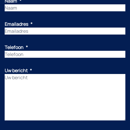
Naam
*
Emailadres
*
Telefoon
*
Uw bericht
*