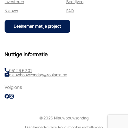
Investeren
Bedrijven
Nieuws
FAQ
Deelnemen met je project
Nuttige informatie
,
051 26 62 01
nieuwbouwzondag@roularta.be
Volg ons
© 2026 Nieuwbouwzondag
Disclaimer
Privacy Policy
Cookie instellingen