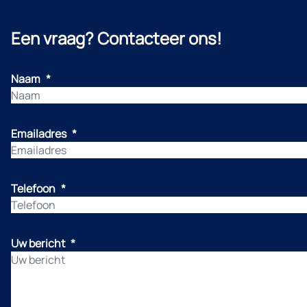
Een vraag? Contacteer ons!
Naam
*
Emailadres
*
Telefoon
*
Uw bericht
*